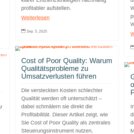
klarer Effizienzstrategien nachhaltig
d
profitabler aufstellen.
W
p
Weiterlesen
W

Sep. 5, 2025
W
Cost of Poor Quality: Warum
Qualitätsprobleme zu
Umsatzverlusten führen
G
o
Die versteckten Kosten schlechter
P
Qualität werden oft unterschätzt –
dabei schmälern sie direkt die
I
ar
Profitabilität. Dieser Artikel zeigt, wie
d
Sie Cost of Poor Quality als zentrales
d
Steuerungsinstrument nutzen,
M