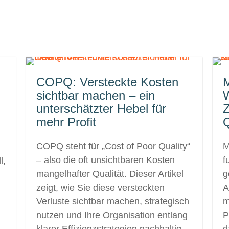
COPQ: Versteckte Kosten
M
sichtbar machen – ein
unterschätzter Hebel für
Z
mehr Profit
Q
COPQ steht für „Cost of Poor Quality“
M
– also die oft unsichtbaren Kosten
f
l,
mangelhafter Qualität. Dieser Artikel
g
zeigt, wie Sie diese versteckten
A
Verluste sichtbar machen, strategisch
m
nutzen und Ihre Organisation entlang
P