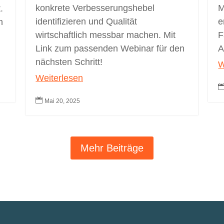
konkrete Verbesserungshebel
M
.
identifizieren und Qualität
e
n
wirtschaftlich messbar machen. Mit
F
Link zum passenden Webinar für den
A
nächsten Schritt!
W
Weiterlesen

Mai 20, 2025
Mehr Beiträge