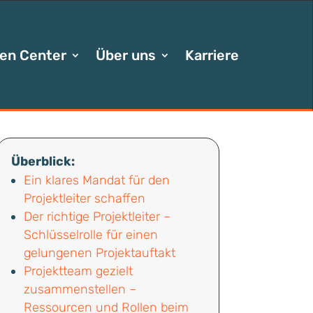
en Center
Über uns
Karriere
Überblick:
Ein klares Mandat für den
Projektleiter schaffen
Der richtige Projektleiter –
Schlüsselrolle für einen
gelungenen Projektauftakt
Projektteam gezielt
zusammenstellen –
Ressourcen und Rollen beim