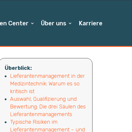
en Center
Über uns
Karriere
Überblick:
Lieferantenmanagement in der
Medizintechnik: Warum es so
kritisch ist
Auswahl, Qualifizierung und
Bewertung: Die drei Säulen des
Lieferantenmanagements
Typische Risiken im
Lieferantenmanagement – und