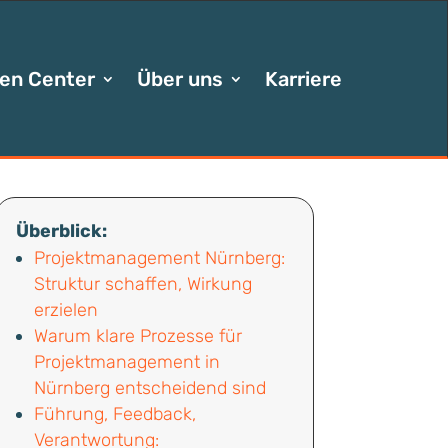
en Center
Über uns
Karriere
Überblick:
Projektmanagement Nürnberg:
Struktur schaffen, Wirkung
erzielen
Warum klare Prozesse für
Projektmanagement in
Nürnberg entscheidend sind
Führung, Feedback,
Verantwortung: