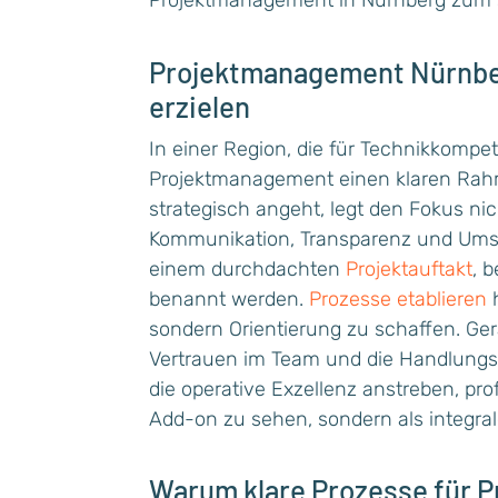
Projektmanagement in Nürnberg zum st
Projektmanagement Nürnber
erzielen
In einer Region, die für Technikkompet
Projektmanagement einen klaren Ra
strategisch angeht, legt den Fokus ni
Kommunikation, Transparenz und Umse
einem durchdachten
Projektauftakt
, 
benannt werden.
Prozesse etablieren
h
sondern Orientierung zu schaffen. Ge
Vertrauen im Team und die Handlungs
die operative Exzellenz anstreben, pr
Add-on zu sehen, sondern als integral
Warum klare Prozesse für 